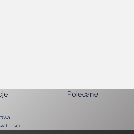
cje
Polecane
tawa
ywatności