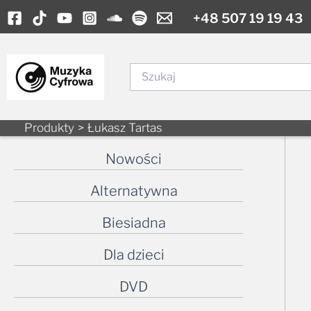
Skip
+48 507 19 19 43
to
content
Szukaj
Produkty
Łukasz Tartas
Nowości
Alternatywna
Biesiadna
Dla dzieci
DVD