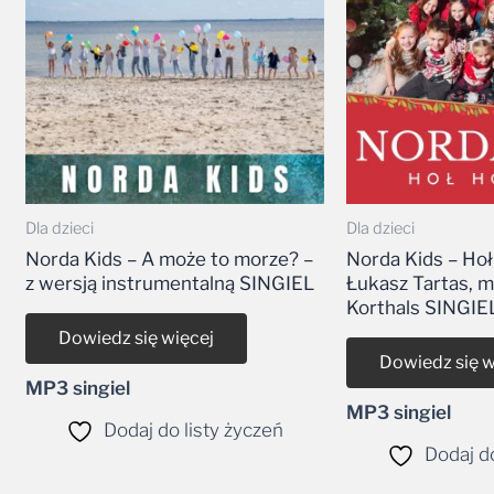
Dla dzieci
Dla dzieci
Norda Kids – A może to morze? –
Norda Kids – Hoł 
z wersją instrumentalną SINGIEL
Łukasz Tartas, 
Korthals SINGIE
Dowiedz się więcej
Dowiedz się w
MP3 singiel
MP3 singiel
Dodaj do listy życzeń
Dodaj do