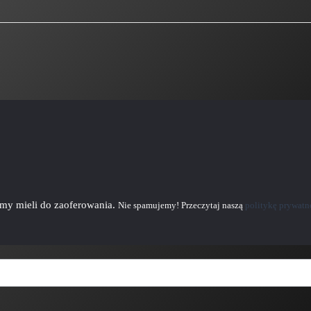
emy mieli do zaoferowania.
Nie spamujemy! Przeczytaj naszą
politykę prywatn