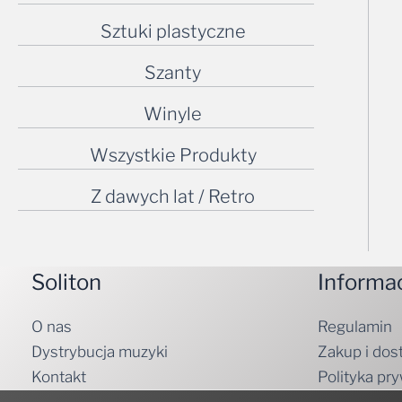
Sztuki plastyczne
Szanty
Winyle
Wszystkie Produkty
Z dawych lat / Retro
Soliton
Informa
O nas
Regulamin
Dystrybucja muzyki
Zakup i dos
Kontakt
Polityka pr