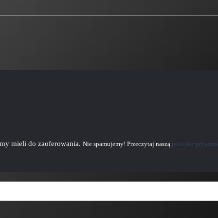
emy mieli do zaoferowania.
Nie spamujemy! Przeczytaj naszą
politykę prywatn