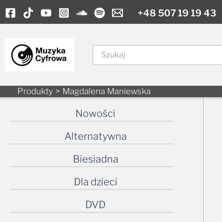
Skip
+48 507 19 19 43
to
content
Szukaj
Produkty
Magdalena Maniewska
Nowości
Alternatywna
Biesiadna
Dla dzieci
DVD