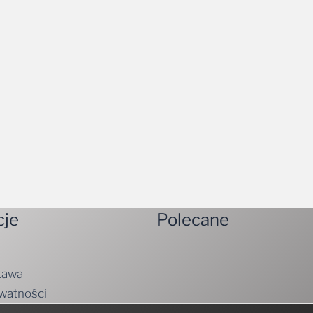
cje
Polecane
tawa
ywatności