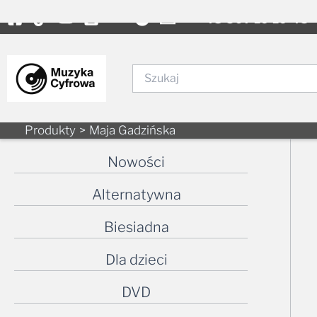
to
content
Szukaj
Produkty
Maja Gadzińska
Nowości
Alternatywna
Biesiadna
Dla dzieci
DVD
Elektroniczna