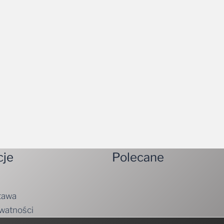
cje
Polecane
tawa
ywatności