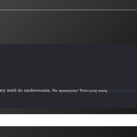
emy mieli do zaoferowania.
Nie spamujemy! Przeczytaj naszą
politykę prywatn