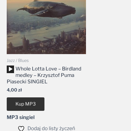
Jazz / Blues
Odtwarzacz
Whole Lotta Love – Birdland
plików
medley – Krzysztof Puma
dźwiękowych
Piasecki SINGIEL
4,00
zł
Kup MP3
MP3 singiel
Dodaj do listy życzeń