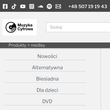
Skip
+48 507 19 19 43
to
content
Szukaj
Produkty
medley
Nowości
Alternatywna
Biesiadna
Dla dzieci
DVD