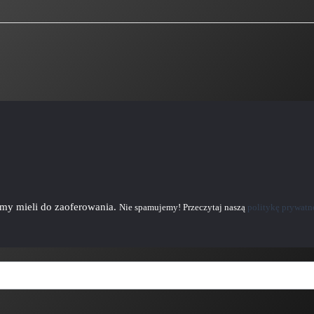
emy mieli do zaoferowania.
Nie spamujemy! Przeczytaj naszą
politykę prywatn