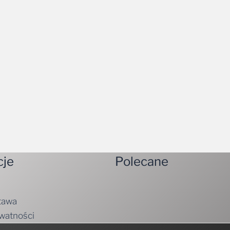
cje
Polecane
tawa
ywatności