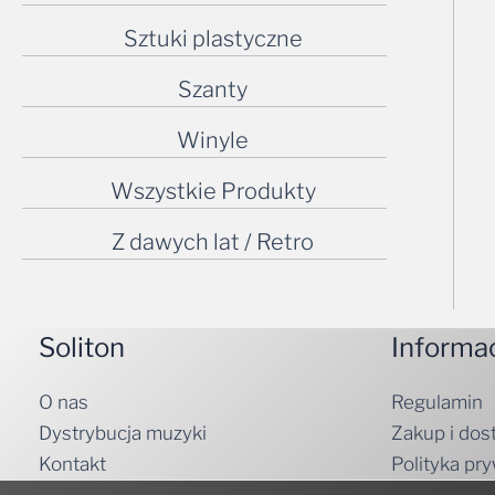
Sztuki plastyczne
Szanty
Winyle
Wszystkie Produkty
Z dawych lat / Retro
Soliton
Informa
O nas
Regulamin
Dystrybucja muzyki
Zakup i dos
Kontakt
Polityka pr