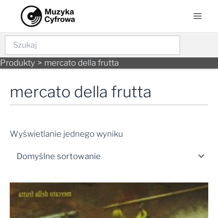
Skip
Mai
to
Men
content
Szukaj
Produkty
mercato della frutta
mercato della frutta
Wyświetlanie jednego wyniku