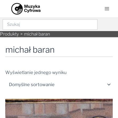
Skip
Mai
to
Men
content
Szukaj
Produkty
michał baran
michał baran
Wyświetlanie jednego wyniku