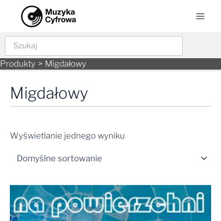
Skip
Mai
to
Men
content
Szukaj
Produkty
Migdałowy
Migdałowy
Wyświetlanie jednego wyniku