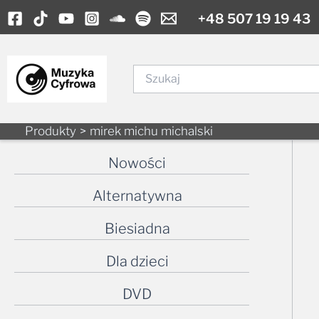
Skip
+48 507 19 19 43
to
content
Szukaj
Produkty
mirek michu michalski
Nowości
Alternatywna
Biesiadna
Dla dzieci
DVD