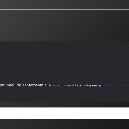
emy mieli do zaoferowania.
Nie spamujemy! Przeczytaj naszą
politykę prywatn