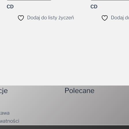
CD
CD
Dodaj do listy życzeń
Dodaj do
cje
Polecane
tawa
ywatności