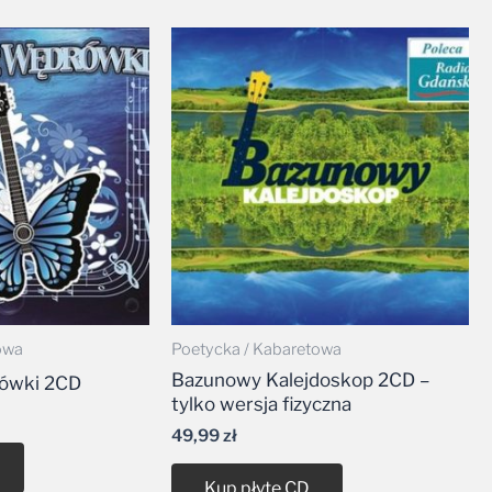
owa
Poetycka / Kabaretowa
Bazunowy Kalejdoskop 2CD –
ówki 2CD
tylko wersja fizyczna
49,99
zł
Kup płytę CD