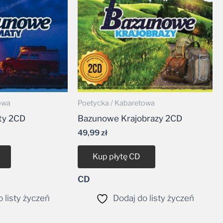
owa
Poetycka / Kabaretowa
ty 2CD
Bazunowe Krajobrazy 2CD
49,99
zł
Kup płytę CD
CD
 listy życzeń
Dodaj do listy życzeń