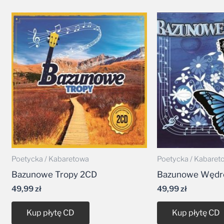
Poetycka / Kabaretowa
Poetycka / Kabaret
Bazunowe Tropy 2CD
Bazunowe Wędr
49,99
zł
49,99
zł
Kup płytę CD
Kup płytę CD