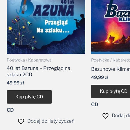
Poetycka / Kabaretowa
Poetycka / Kabaret
40 lat Bazuna – Przegląd na
Bazunowe Klima
szlaku 2CD
49,99
zł
49,99
zł
Kup płytę CD
Kup płytę CD
CD
CD
Dodaj do
Dodaj do listy życzeń