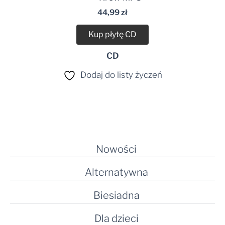
dźwiękowych
44,99
zł
Kup płytę CD
CD
Dodaj do listy życzeń
Nowości
Alternatywna
Biesiadna
Dla dzieci