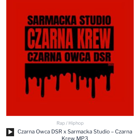
Rap / Hiphop
Odtwarzacz
Czarna Owca DSR x Sarmacka Studio – Czarna
plików
Krew MP3