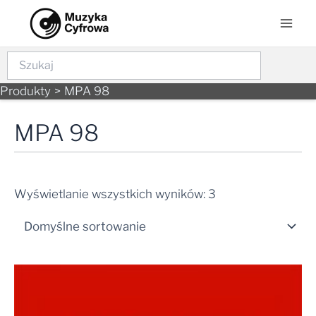
Skip
Mai
to
Men
content
Szukaj
Produkty
MPA 98
MPA 98
Wyświetlanie wszystkich wyników: 3