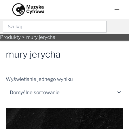
Skip
Mai
to
Men
content
Szukaj
Produkty
mury jerycha
mury jerycha
Wyświetlanie jednego wyniku