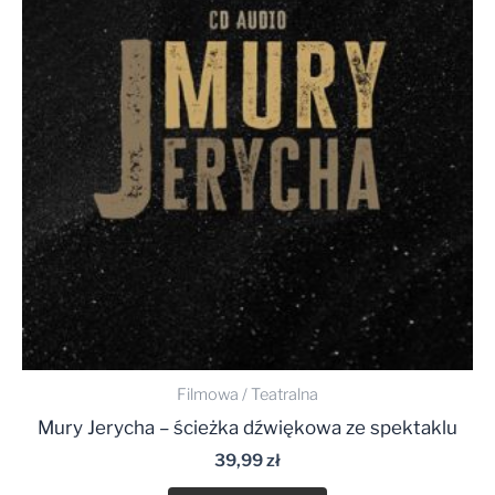
Filmowa / Teatralna
Mury Jerycha – ścieżka dźwiękowa ze spektaklu
39,99
zł