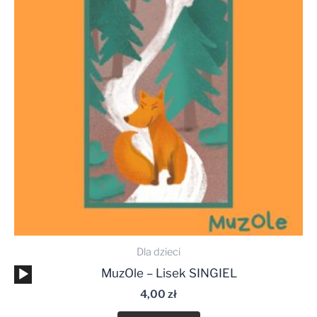
Dla dzieci
Odtwarzacz
MuzOle – Lisek SINGIEL
plików
4,00
zł
dźwiękowych