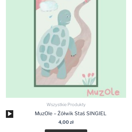
Wszystkie Produkty
Odtwarzacz
MuzOle – Żółwik Staś SINGIEL
plików
4,00
zł
dźwiękowych