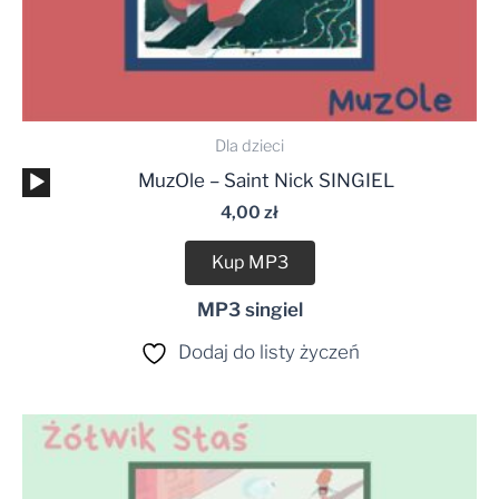
Dla dzieci
Odtwarzacz
MuzOle – Saint Nick SINGIEL
plików
4,00
zł
dźwiękowych
Kup MP3
MP3 singiel
Dodaj do listy życzeń