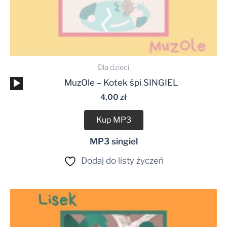
Dla dzieci
Odtwarzacz
MuzOle – Kotek śpi SINGIEL
plików
4,00
zł
dźwiękowych
Kup MP3
MP3 singiel
Dodaj do listy życzeń