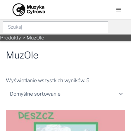
Skip
Mai
to
Men
content
Szukaj
Produkty
MuzOle
MuzOle
Wyświetlanie wszystkich wyników: 5