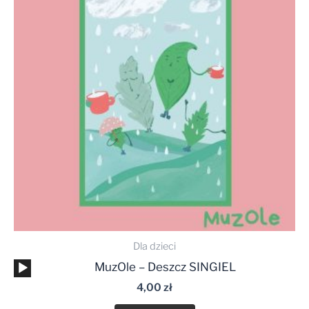
Dla dzieci
Odtwarzacz
MuzOle – Deszcz SINGIEL
plików
4,00
zł
dźwiękowych