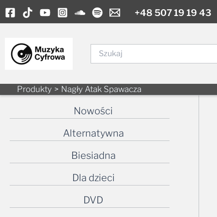
Skip
+48 507 19 19 43
to
content
Szukaj
Produkty
Nagły Atak Spawacza
Nowości
Alternatywna
Biesiadna
Dla dzieci
DVD