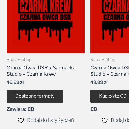
Rap / Hiphop
Rap / Hiphop
Czarna Owca DSR x Sarmacka
Czarna Owca DS
Studio – Czarna Krew
Studio – Czarna
49,99
zł
49,99
zł
Dostępne formaty
Kup płytę CD
Zawiera: CD
CD
Dodaj do listy życzeń
Dodaj do