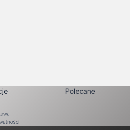
cje
Polecane
tawa
ywatności