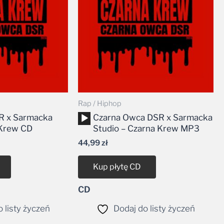
Rap / Hiphop
Odtwarzacz
R x Sarmacka
Czarna Owca DSR x Sarmacka
plików
 Krew CD
Studio – Czarna Krew MP3
dźwiękowych
44,99
zł
Kup płytę CD
CD
 listy życzeń
Dodaj do listy życzeń