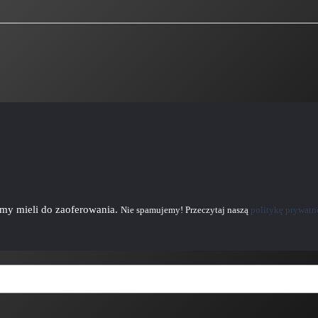
emy mieli do zaoferowania.
Nie spamujemy! Przeczytaj naszą
politykę prywatn