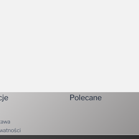
cje
Polecane
tawa
ywatności