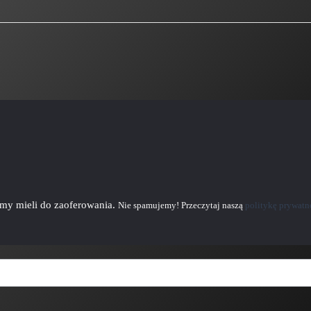
emy mieli do zaoferowania.
Nie spamujemy! Przeczytaj naszą
politykę prywatn