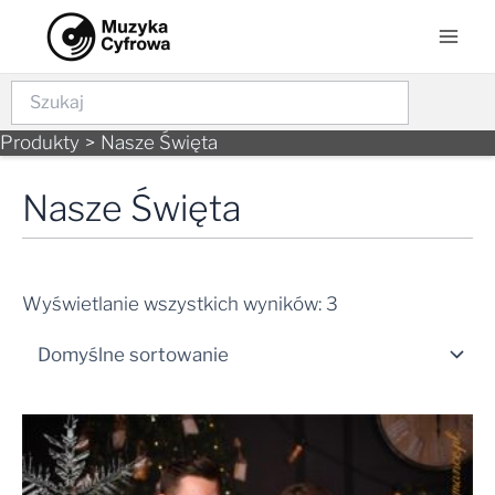
Skip
Mai
to
Men
content
Szukaj
Produkty
Nasze Święta
Nasze Święta
Wyświetlanie wszystkich wyników: 3
Zakres
cen:
od
24,99 zł