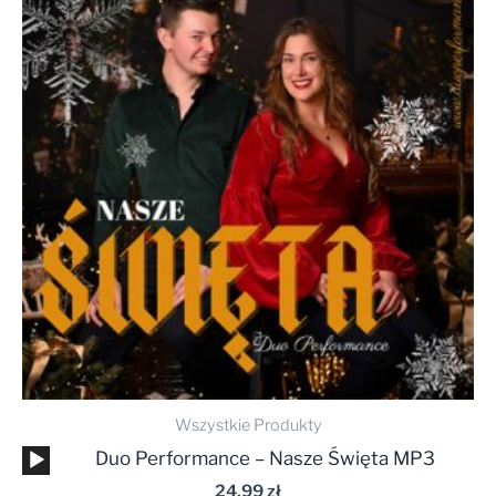
Wszystkie Produkty
Odtwarzacz
Duo Performance – Nasze Święta MP3
plików
24,99
zł