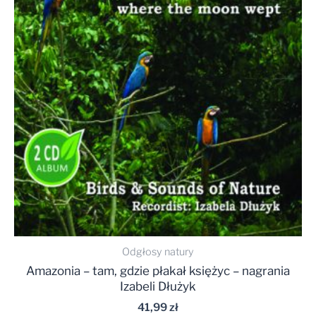
Odgłosy natury
Amazonia – tam, gdzie płakał księżyc – nagrania
Izabeli Dłużyk
41,99
zł