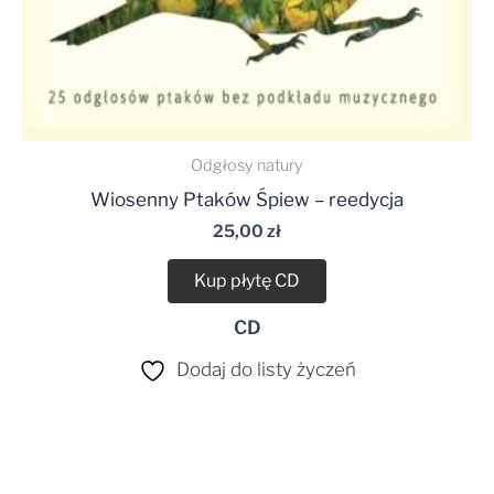
Odgłosy natury
Wiosenny Ptaków Śpiew – reedycja
25,00
zł
Kup płytę CD
CD
Dodaj do listy życzeń