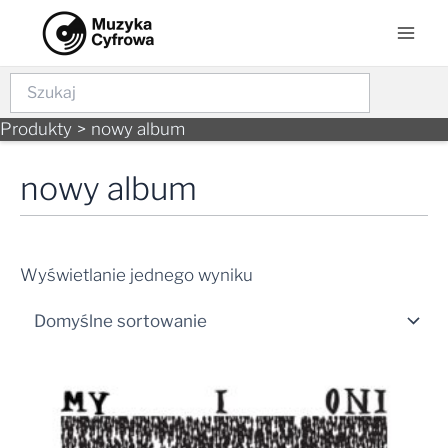
Skip
Mai
to
Men
content
Szukaj
Produkty
nowy album
nowy album
Wyświetlanie jednego wyniku