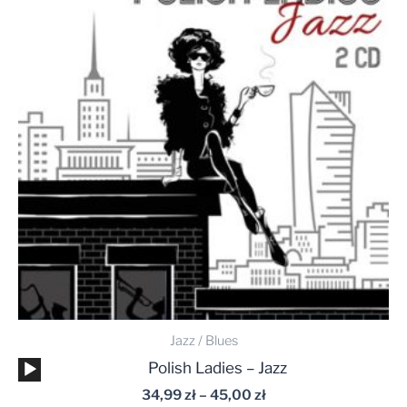
34,99 zł
do
45,00 zł
Jazz / Blues
Odtwarzacz
Polish Ladies – Jazz
plików
34,99
zł
–
45,00
zł