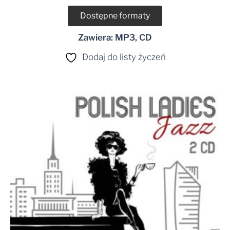
dźwiękowych
Dostępne formaty
Zawiera: MP3, CD
Dodaj do listy życzeń