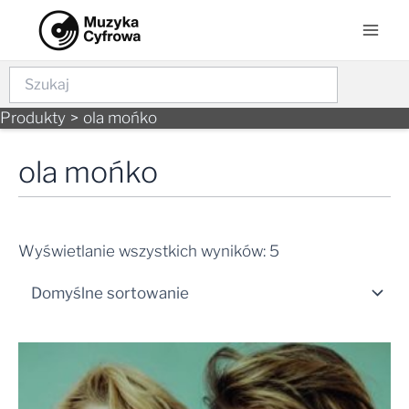
Skip
Mai
to
Men
content
Szukaj
Produkty
ola mońko
ola mońko
Wyświetlanie wszystkich wyników: 5