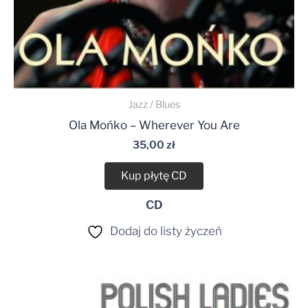
Jazz / Blues
Ola Mońko – Wherever You Are
35,00
zł
Kup płytę CD
CD
Dodaj do listy życzeń
Zakres
cen:
od