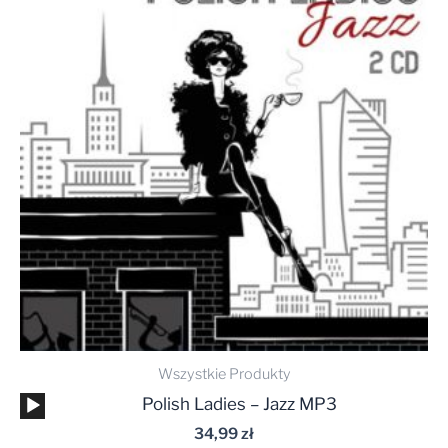
Wszystkie Produkty
Odtwarzacz
Polish Ladies – Jazz MP3
plików
34,99
zł
dźwiękowych