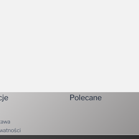
cje
Polecane
tawa
ywatności