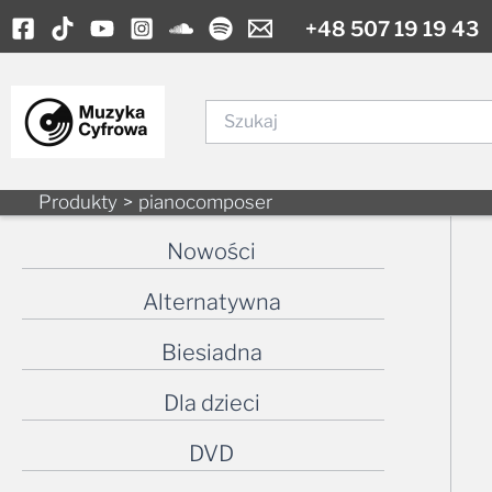
Skip
+48 507 19 19 43
to
content
Szukaj
Produkty
pianocomposer
Nowości
Alternatywna
Biesiadna
Dla dzieci
DVD