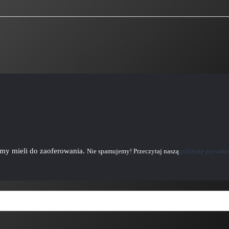
emy mieli do zaoferowania.
Nie spamujemy! Przeczytaj naszą
politykę prywatn