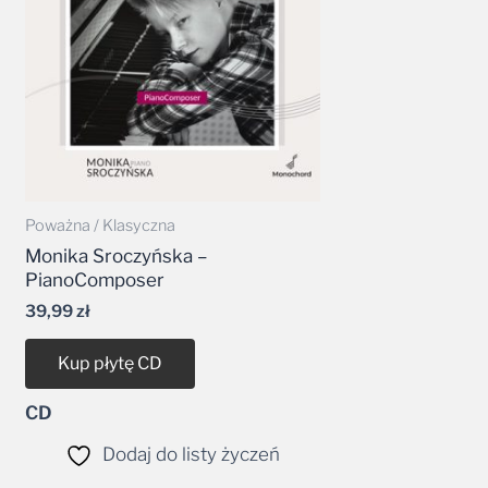
Poważna / Klasyczna
Monika Sroczyńska –
PianoComposer
39,99
zł
Kup płytę CD
CD
Dodaj do listy życzeń