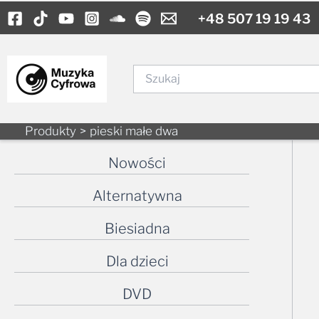
to
content
Szukaj
Produkty
pieski małe dwa
Nowości
Alternatywna
Biesiadna
Dla dzieci
DVD
Elektroniczna