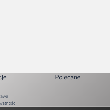
cje
Polecane
tawa
ywatności