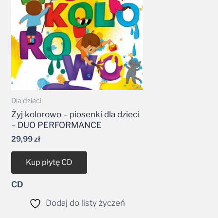
Dla dzieci
Żyj kolorowo – piosenki dla dzieci
– DUO PERFORMANCE
29,99
zł
Kup płytę CD
CD
Dodaj do listy życzeń