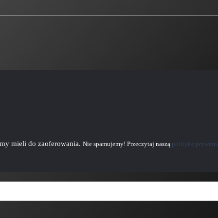
emy mieli do zaoferowania.
Nie spamujemy! Przeczytaj naszą
politykę prywatn