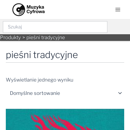
Skip
Mai
to
Men
content
Szukaj
Produkty
pieśni tradycyjne
pieśni tradycyjne
Wyświetlanie jednego wyniku