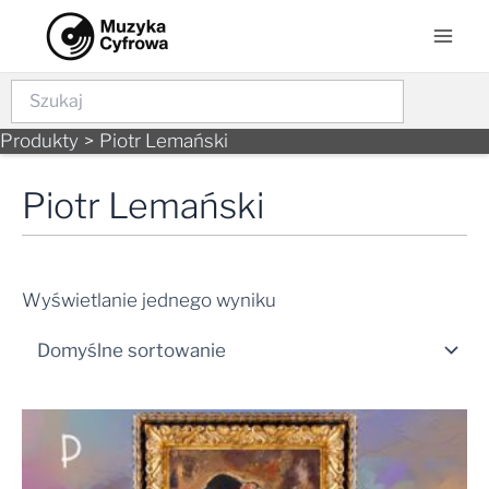
Skip
Mai
to
Men
content
Szukaj
Produkty
Piotr Lemański
Piotr Lemański
Wyświetlanie jednego wyniku