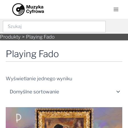
Skip
Mai
to
Men
content
Szukaj
Produkty
Playing Fado
Playing Fado
Wyświetlanie jednego wyniku