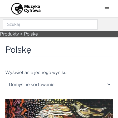
Skip
Mai
to
Men
content
Szukaj
Produkty
Polskę
Polskę
Wyświetlanie jednego wyniku