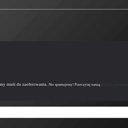
emy mieli do zaoferowania.
Nie spamujemy! Przeczytaj naszą
politykę prywatn