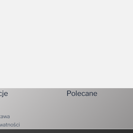
cje
Polecane
tawa
ywatności