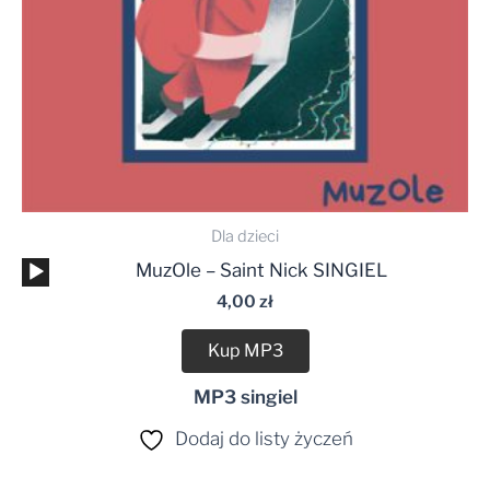
Dla dzieci
Odtwarzacz
MuzOle – Saint Nick SINGIEL
plików
4,00
zł
dźwiękowych
Kup MP3
MP3 singiel
Dodaj do listy życzeń