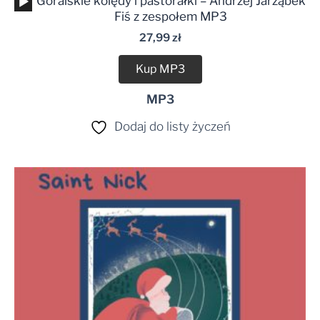
Odtwarzacz
Góralskie kolędy i pastorałki – Andrzej Jarząbek
plików
Fiś z zespołem MP3
dźwiękowych
27,99
zł
Kup MP3
MP3
Dodaj do listy życzeń