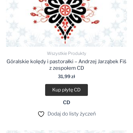
Wszystkie Produkty
Góralskie kolędy i pastorałki – Andrzej Jarząbek Fiś
z zespołem CD
31,99
zł
Kup płytę CD
CD
Dodaj do listy życzeń