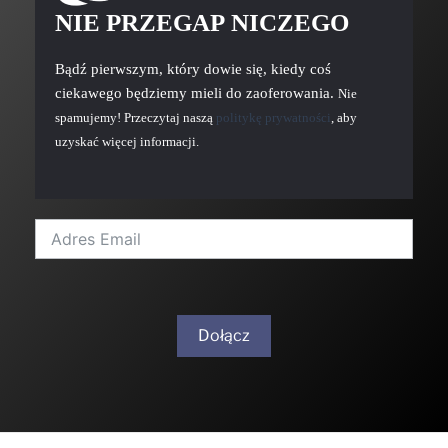
NIE PRZEGAP NICZEGO
Bądź pierwszym, który dowie się, kiedy coś
ciekawego będziemy mieli do zaoferowania.
Nie
spamujemy! Przeczytaj naszą
politykę prywatności
, aby
uzyskać więcej informacji.
Dołącz
A
l
t