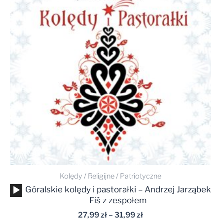
do
31,99 zł
Kolędy / Religijne / Patriotyczne
Odtwarzacz
Góralskie kolędy i pastorałki – Andrzej Jarząbek
plików
Fiś z zespołem
dźwiękowych
27,99
zł
–
31,99
zł