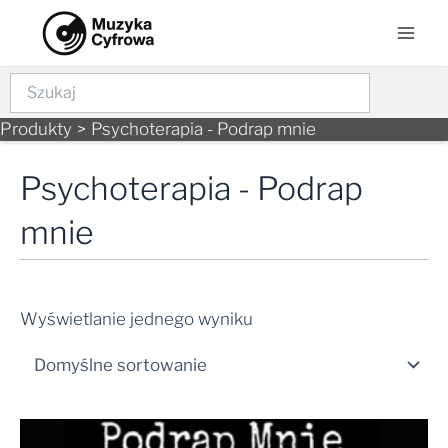
Skip
Mai
to
Men
content
Szukaj
Produkty
Psychoterapia - Podrap mnie
Psychoterapia - Podrap
mnie
Wyświetlanie jednego wyniku