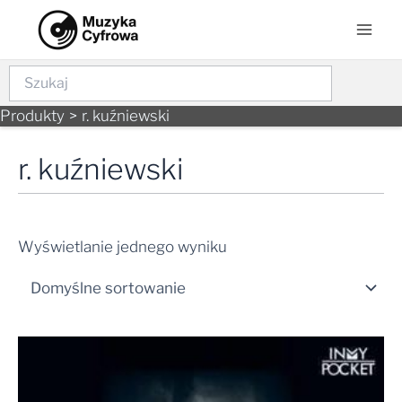
Skip
Mai
to
Men
content
Szukaj
Produkty
r. kuźniewski
r. kuźniewski
Wyświetlanie jednego wyniku