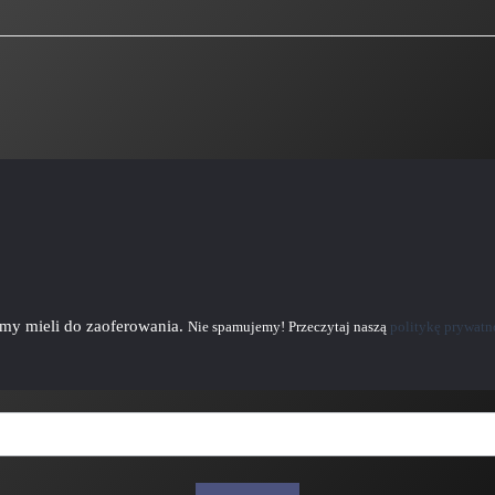
emy mieli do zaoferowania.
Nie spamujemy! Przeczytaj naszą
politykę prywatn