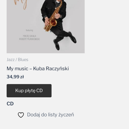
Jazz / Blues
My music – Kuba Raczyński
34,99
zł
Kup płytę CD
CD
Dodaj do listy życzeń