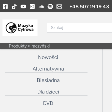
to
content
Szukaj
Produkty
raczyński
Nowości
Alternatywna
Biesiadna
Dla dzieci
DVD
Elektroniczna