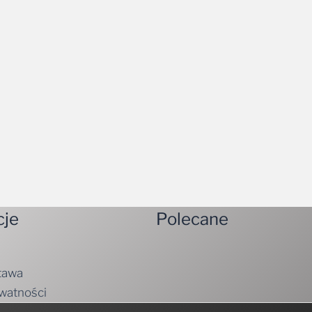
cje
Polecane
tawa
ywatności