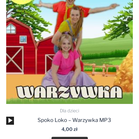
Dla dzieci
Odtwarzacz
Spoko Loko – Warzywka MP3
plików
4,00
zł
dźwiękowych