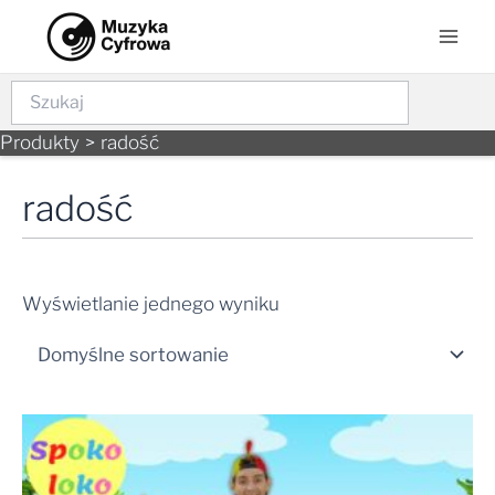
Skip
Mai
to
Men
content
Szukaj
Produkty
radość
radość
Wyświetlanie jednego wyniku