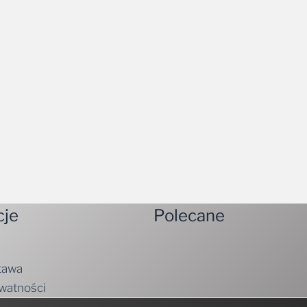
cje
Polecane
tawa
ywatności