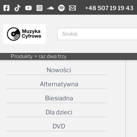
Skip
+48 507 19 19 43
to
content
Szukaj
Produkty
raz dwa trzy
Nowości
Alternatywna
Biesiadna
Dla dzieci
DVD