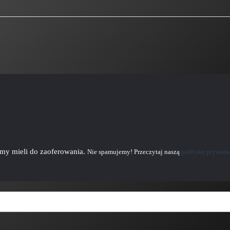
emy mieli do zaoferowania.
Nie spamujemy! Przeczytaj naszą
politykę prywatn