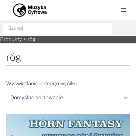
Skip
Mai
to
Men
content
Szukaj
Produkty
róg
róg
Wyświetlanie jednego wyniku