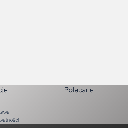
cje
Polecane
tawa
ywatności