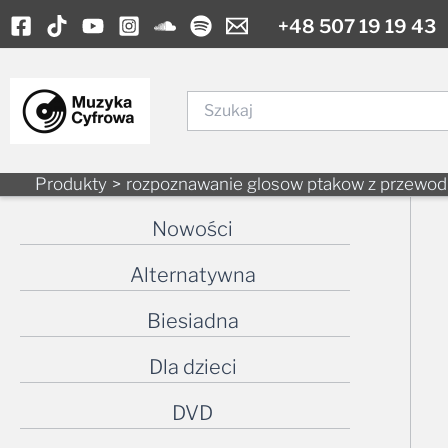
Skip
+48 507 19 19 43
to
content
Szukaj
Produkty
rozpoznawanie glosow ptakow z przewod
Nowości
Alternatywna
Biesiadna
Dla dzieci
DVD