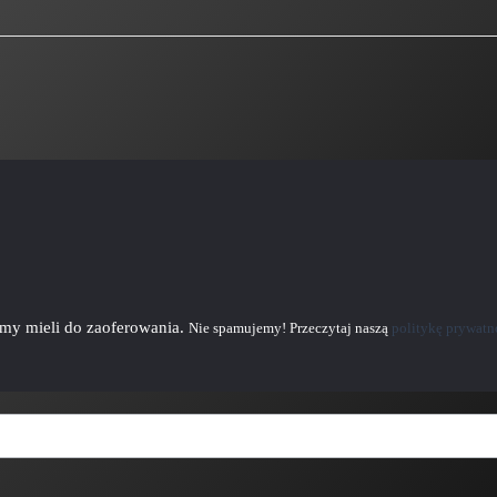
emy mieli do zaoferowania.
Nie spamujemy! Przeczytaj naszą
politykę prywatn