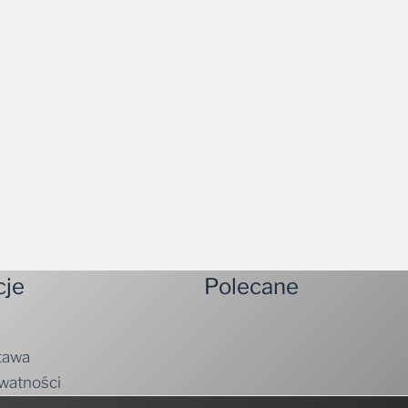
cje
Polecane
tawa
ywatności