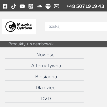
Skip
+48 507 19 19 43
to
content
Szukaj
Produkty
s.dembowski
Nowości
Alternatywna
Biesiadna
Dla dzieci
DVD