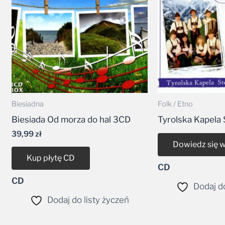
Biesiadna
Folk / Etno
Biesiada Od morza do hal 3CD
Tyrolska Kapela 
39,99
zł
Dowiedz się w
Kup płytę CD
CD
CD
Dodaj do
Dodaj do listy życzeń