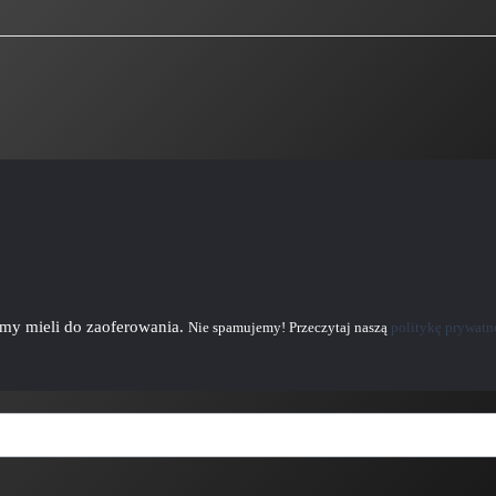
emy mieli do zaoferowania.
Nie spamujemy! Przeczytaj naszą
politykę prywatn