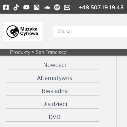
Skip
+48 507 19 19 43
to
content
Szukaj
Produkty
San Francisco
Nowości
Alternatywna
Biesiadna
Dla dzieci
DVD