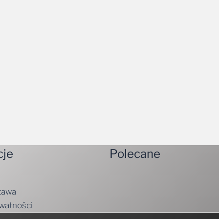
cje
Polecane
tawa
ywatności