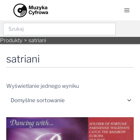
Skip
Mai
to
Men
content
Szukaj
Produkty
satriani
satriani
Wyświetlanie jednego wyniku