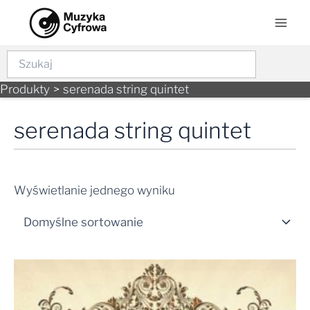
Skip
Mai
to
Men
content
Szukaj
Produkty
serenada string quintet
serenada string quintet
Wyświetlanie jednego wyniku