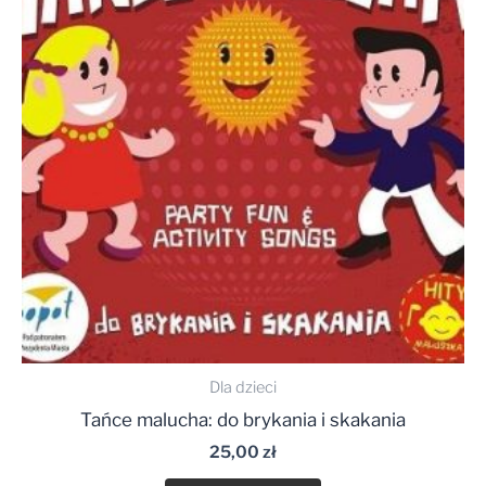
Dla dzieci
Tańce malucha: do brykania i skakania
25,00
zł