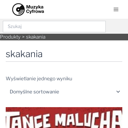
Skip
Mai
to
Men
content
Szukaj
Produkty
skakania
skakania
Wyświetlanie jednego wyniku