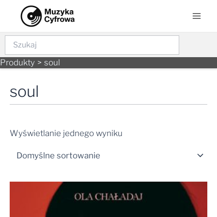
Skip
Mai
to
Men
content
Szukaj
Produkty
soul
soul
Wyświetlanie jednego wyniku