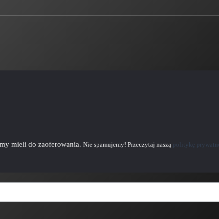
emy mieli do zaoferowania.
Nie spamujemy! Przeczytaj naszą
politykę prywatn