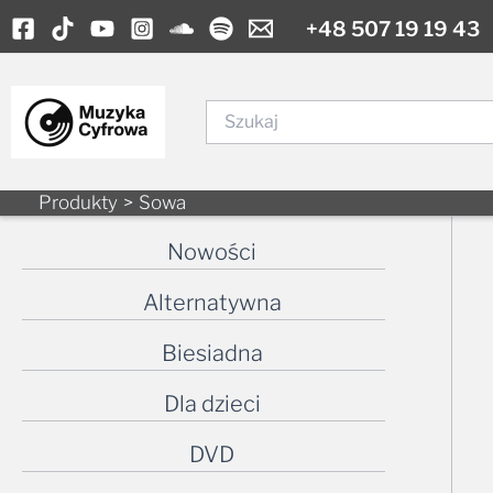
Skip
+48 507 19 19 43
to
content
Szukaj
Produkty
Sowa
Nowości
Alternatywna
Biesiadna
Dla dzieci
DVD