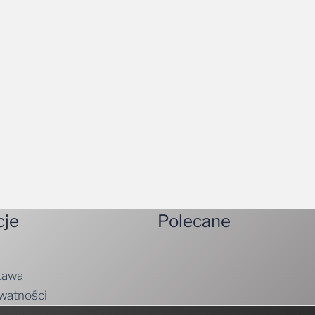
cje
Polecane
tawa
ywatności