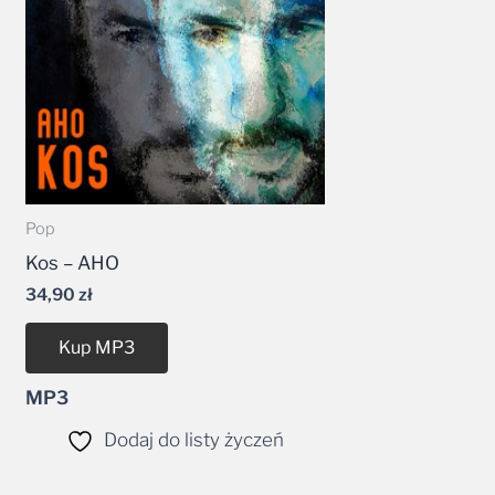
Pop
Kos – AHO
34,90
zł
Kup MP3
MP3
Dodaj do listy życzeń