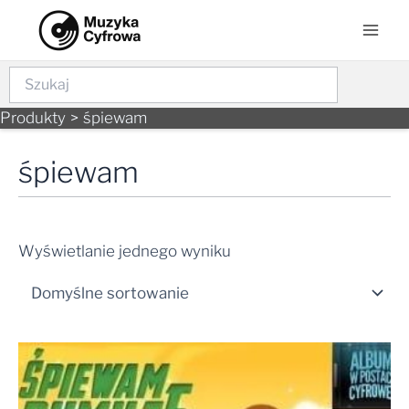
Skip
Mai
to
Men
content
Szukaj
Produkty
śpiewam
śpiewam
Wyświetlanie jednego wyniku