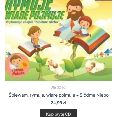
Dla dzieci
Śpiewam, rymuję, wiarę pojmuję – Siódme Niebo
24,99
zł
Kup płytę CD