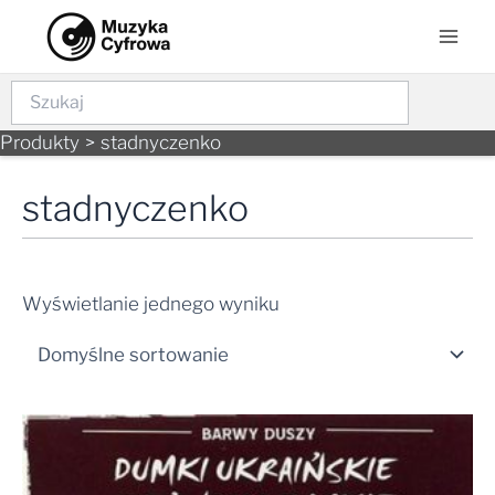
Skip
Mai
to
Men
content
Szukaj
Produkty
stadnyczenko
stadnyczenko
Wyświetlanie jednego wyniku