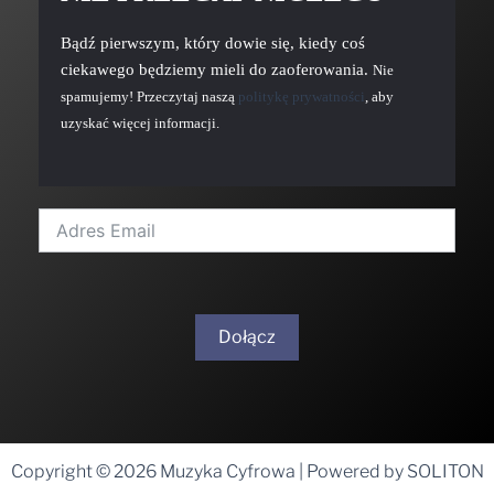
Bądź pierwszym, który dowie się, kiedy coś
ciekawego będziemy mieli do zaoferowania.
Nie
spamujemy! Przeczytaj naszą
politykę prywatności
, aby
uzyskać więcej informacji.
Dołącz
A
l
t
Copyright © 2026 Muzyka Cyfrowa | Powered by SOLITON
e