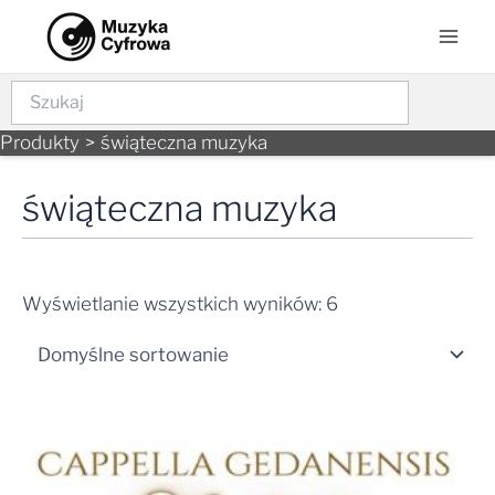
Skip
Mai
to
Men
content
Szukaj
Produkty
świąteczna muzyka
świąteczna muzyka
Wyświetlanie wszystkich wyników: 6
Zakres
cen:
od
29,99 zł