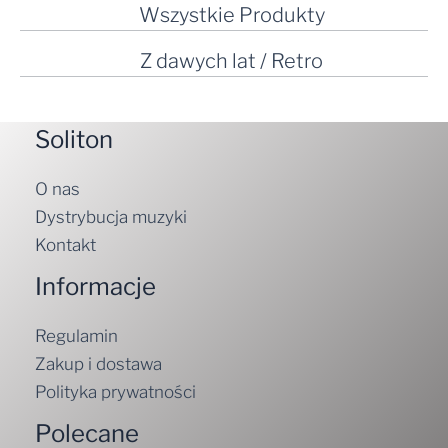
Wszystkie Produkty
Z dawych lat / Retro
Soliton
O nas
Dystrybucja muzyki
Kontakt
Informacje
Regulamin
Zakup i dostawa
Polityka prywatności
Polecane