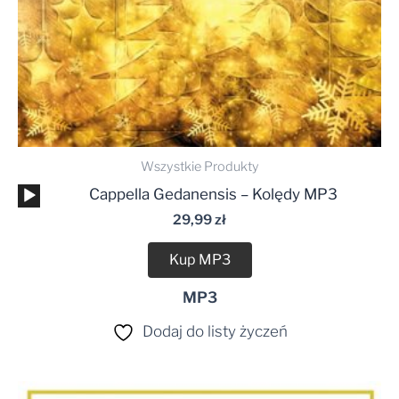
Wszystkie Produkty
Odtwarzacz
Cappella Gedanensis – Kolędy MP3
plików
29,99
zł
dźwiękowych
Kup MP3
MP3
Dodaj do listy życzeń