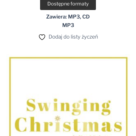
Dostępne formaty
Zawiera: MP3, CD
MP3
Dodaj do listy życzeń
Zakres
cen:
od
24,99 zł
do
29,99 zł