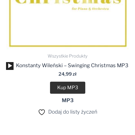
Wszystkie Produkty
Odtwarzacz
Konstanty Wileński – Swinging Christmas MP3
plików
24,99
zł
dźwiękowych
Kup MP3
MP3
Dodaj do listy życzeń