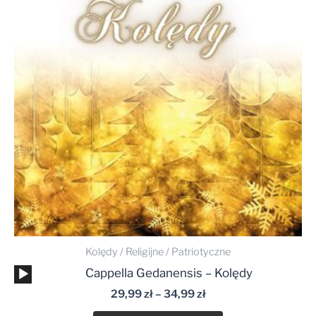
do
34,99 zł
Kolędy / Religijne / Patriotyczne
Odtwarzacz
Cappella Gedanensis – Kolędy
plików
29,99
zł
–
34,99
zł
dźwiękowych