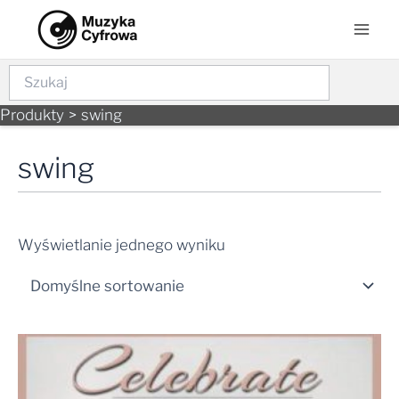
Skip
Mai
to
Men
content
Szukaj
Produkty
swing
swing
Wyświetlanie jednego wyniku