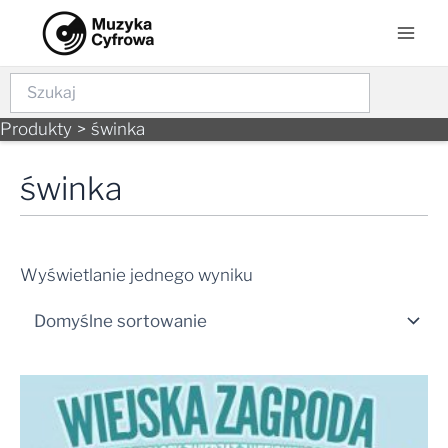
Skip
Mai
to
Men
content
Szukaj
Produkty
świnka
świnka
Wyświetlanie jednego wyniku