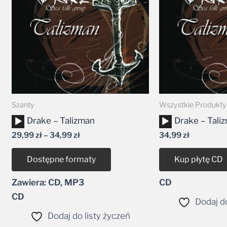
34,99 zł
Szanty
Wszystkie Produkty
Odtwarzacz
Odtwarzacz
Drake – Talizman
Drake – Tali
plików
plików
29,99
zł
–
34,99
zł
34,99
zł
dźwiękowych
dźwiękowych
Dostępne formaty
Kup płytę CD
Zawiera: CD, MP3
CD
CD
Dodaj do
Dodaj do listy życzeń