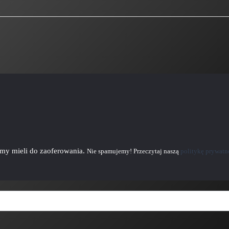
emy mieli do zaoferowania.
Nie spamujemy! Przeczytaj naszą
politykę prywatn