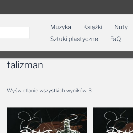
Muzyka
Książki
Nuty
Sztuki plastyczne
FaQ
talizman
Wyświetlanie wszystkich wyników: 3
Zakres
cen:
od
29,99 zł
do