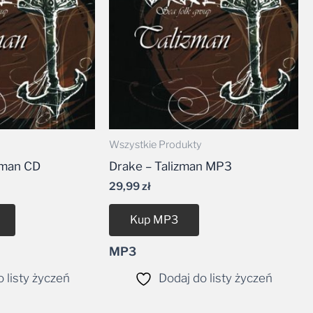
Wszystkie Produkty
zman CD
Drake – Talizman MP3
29,99
zł
Kup MP3
MP3
 listy życzeń
Dodaj do listy życzeń