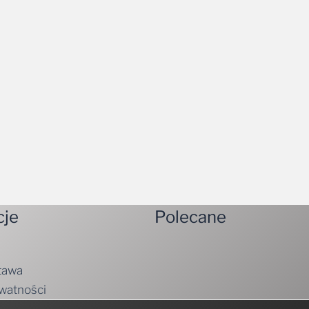
cje
Polecane
tawa
ywatności