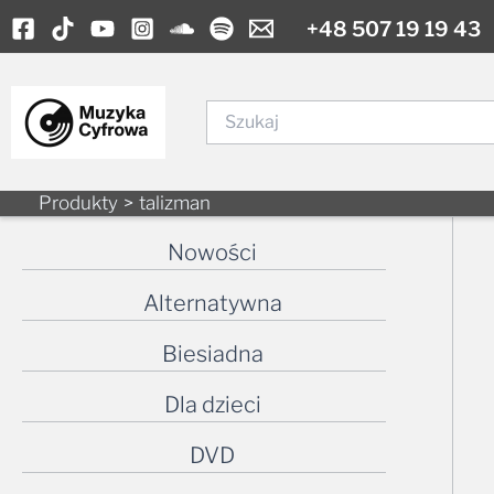
Skip
+48 507 19 19 43
to
content
Szukaj
Produkty
talizman
Nowości
Alternatywna
Biesiadna
Dla dzieci
DVD