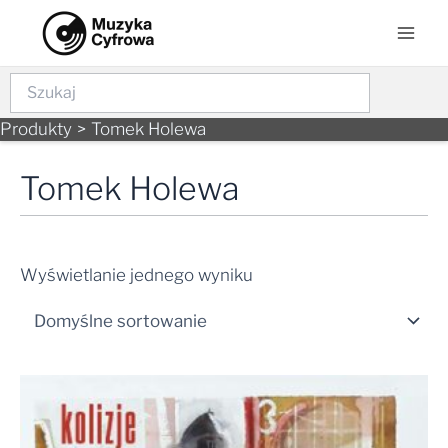
Skip
Mai
to
Men
content
Szukaj
Produkty
Tomek Holewa
Tomek Holewa
Wyświetlanie jednego wyniku