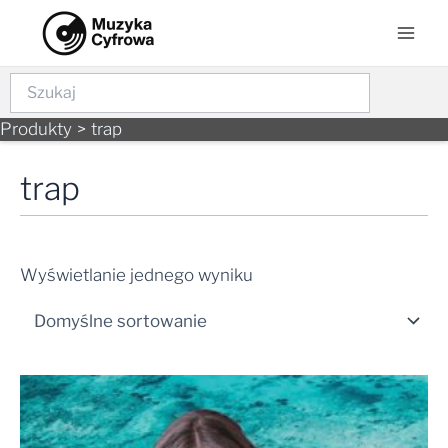
Skip
Mai
to
Men
content
Szukaj
Produkty
trap
trap
Wyświetlanie jednego wyniku