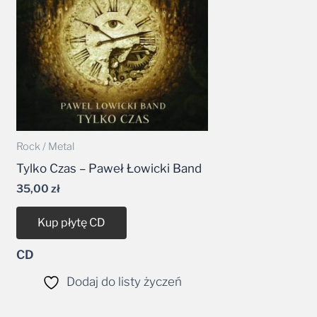
Rock / Metal
Tylko Czas – Paweł Łowicki Band
35,00
zł
Kup płytę CD
CD
Dodaj do listy życzeń