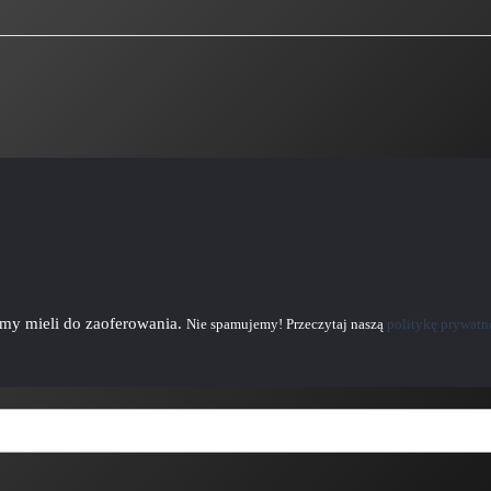
emy mieli do zaoferowania.
Nie spamujemy! Przeczytaj naszą
politykę prywatn