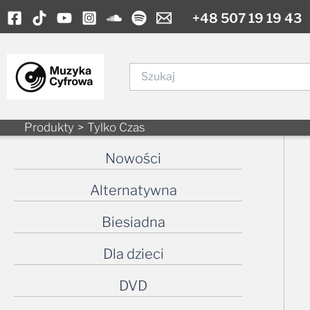
Skip
+48 507 19 19 43
to
content
Szukaj
Produkty
Tylko Czas
Nowości
Alternatywna
Biesiadna
Dla dzieci
DVD