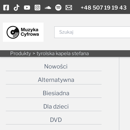
Skip
+48 507 19 19 43
to
content
Szukaj
Produkty
tyrolska kapela stefana
Nowości
Alternatywna
Biesiadna
Dla dzieci
DVD