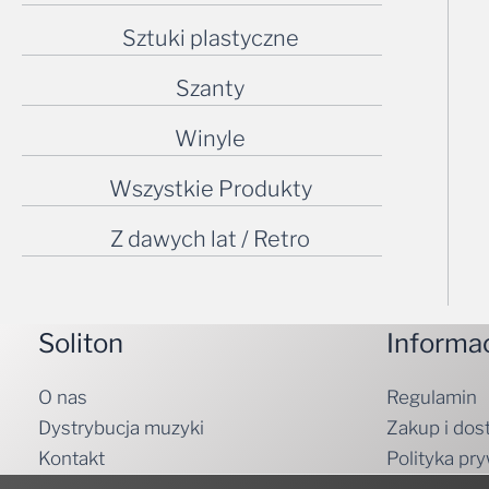
Sztuki plastyczne
Szanty
Winyle
Wszystkie Produkty
Z dawych lat / Retro
Soliton
Informa
O nas
Regulamin
Dystrybucja muzyki
Zakup i dos
Kontakt
Polityka pr