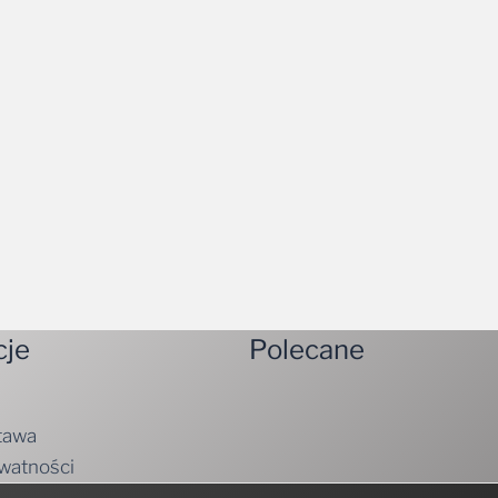
cje
Polecane
tawa
ywatności