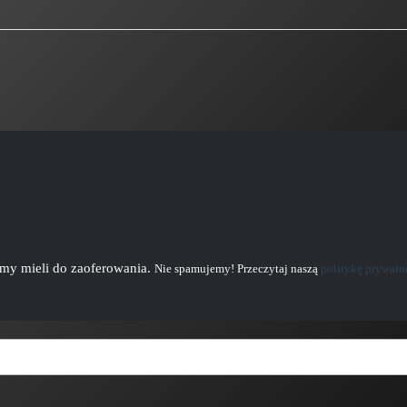
emy mieli do zaoferowania.
Nie spamujemy! Przeczytaj naszą
politykę prywatn