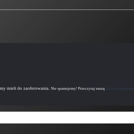
emy mieli do zaoferowania.
Nie spamujemy! Przeczytaj naszą
politykę prywatn