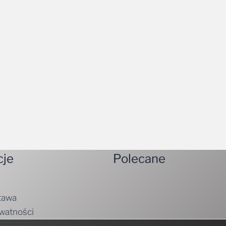
cje
Polecane
tawa
ywatności