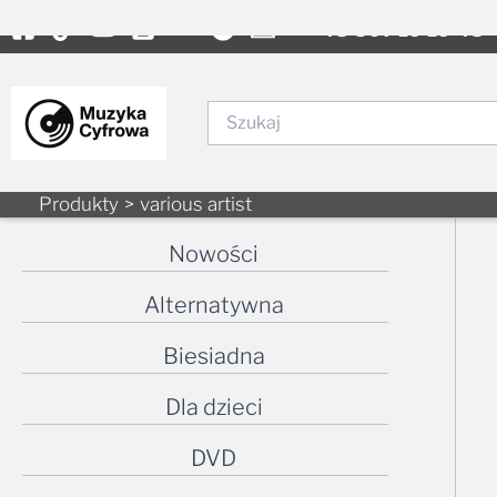
to
content
Szukaj
Produkty
various artist
Nowości
Alternatywna
Biesiadna
Dla dzieci
DVD
Elektroniczna